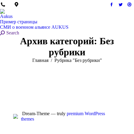
Страница
Стран
С
Facebook
Twitter
Dr
Aukus
открывает
открыв
от
Пример страницы
в
в
в
СМИ о военном альянсе AUKUS
Поиск:
Search
новом
новом
н
Архив категорий:
Без
окне
окне
ок
рубрики
Вы здесь:
Главная
Рубрика "Без рубрики"
Dream-Theme — truly
premium WordPress
themes